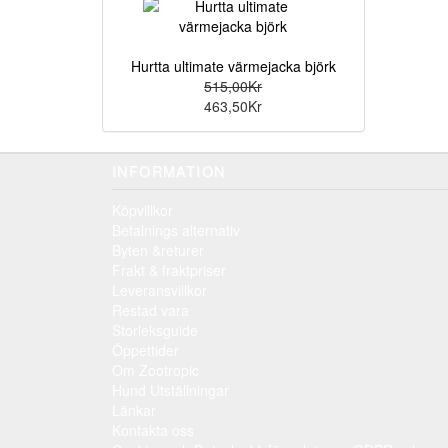
Hurtta ultimate värmejacka björk
515,00Kr
463,50Kr
INFORMATION
Köpvillkor
Betalnings alternativ
Byten &returer
Frakt & fraktpriser
Leveransvillkor
Restad vara
Storleksguide
Öppettider
Om Zootropic
Hund Utställningar
Länkar
Kontakta oss