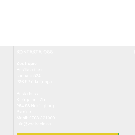
KONTAKTA OSS
Zootropic
Besöksadress:
sonnarp 524
286 92 örkelljunga
Postadress:
Kurirgatan 12b
254 53 Helsingborg
Sverige
Mobil: 0708-321060
info@zootropic.se