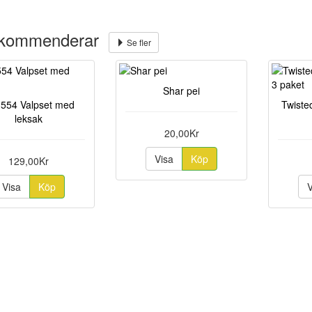
ekommenderar
Se fler
Shar pei
554 Valpset med
Twisted
leksak
20,00Kr
Visa
Köp
129,00Kr
Visa
Köp