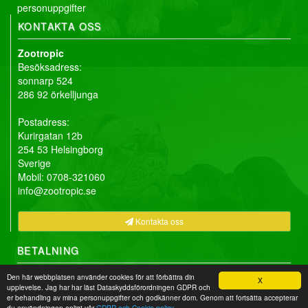
personuppgifter
KONTAKTA OSS
Zootropic
Besöksadress:
sonnarp 524
286 92 örkelljunga
Postadress:
Kurirgatan 12b
254 53 Helsingborg
Sverige
Mobil: 0708-321060
info@zootropic.se
Kontakta oss
BETALNING
Den här webbplatsen använder cookies för att förbättra din
X
upplevelse. Jag har har läst Dataskyddsförordningen GDPR och
er behandling av mina personuppgifter och godkänner dom. Genom att fortsätta accepterar
Copyright © 2026
Zootropic
-
Webshop levererad av DistansData
du användningen enligt vår
GDPR och Cookie policy