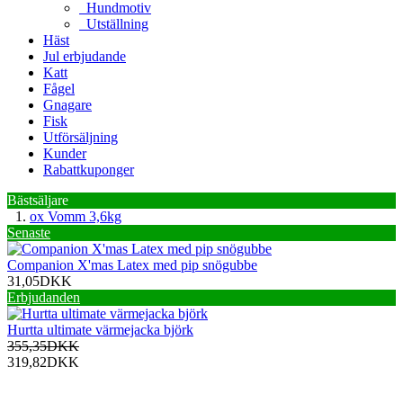
Hundmotiv
Utställning
Häst
Jul erbjudande
Katt
Fågel
Gnagare
Fisk
Utförsäljning
Kunder
Rabattkuponger
Bästsäljare
ox Vomm 3,6kg
Senaste
Companion X'mas Latex med pip snögubbe
31,05DKK
Erbjudanden
Hurtta ultimate värmejacka björk
355,35DKK
319,82DKK
Information