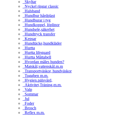
Skyltar
Nyckel ringar classic
Halsband
Hundbur hårdplast
Hundburar i tyg
Hundkoppel, löplinor
Hundsele,säkerhet
Hundtryck transfer
Kepsar
Hundtäcke,hundkläder
Hurtta
Hurtta lifeguard
Hurtta Måttabell
Hvordan måles hunden?
Matskål,vattenskål.m.m
Transportväskor, hundväskor
Tuggben m.m.
Hygien.pälsvård,
Aktivitet,Träning,m.m.
Valp
Sommar
Jul
Foder
Brosch
Reflex m.m.