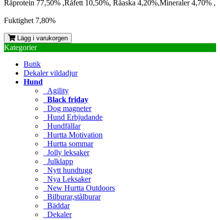
Råprotein 77,50% ,Råfett 10,50%, Råaska 4,20%,Mineraler 4,70% ,
Fuktighet 7,80%
Lägg i varukorgen
Kategorier
Butik
Dekaler vildadjur
Hund
Agility
Black friday
Dog magneter
Hund Erbjudande
Hundfällar
Hurtta Motivation
Hurtta sommar
Jolly leksaker
Julklapp
Nytt hundtugg
Nya Leksaker
New Hurtta Outdoors
Bilburar,stålburar
Bäddar
Dekaler