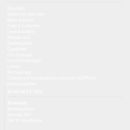
Köpvillkor
Betalnings alternativ
Byten &returer
Frakt & fraktpriser
Leveransvillkor
Restad vara
Storleksguide
Öppettider
Om Zootropic
Hund Utställningar
Länkar
Kontakta oss
Cookies och Dataskyddsförordningen GDPR och
personuppgifter
KONTAKTA OSS
Zootropic
Besöksadress:
sonnarp 524
286 92 örkelljunga