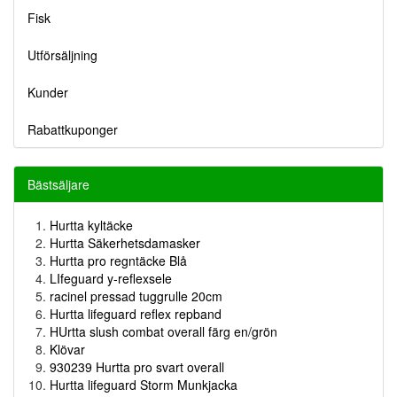
Fisk
Utförsäljning
Kunder
Rabattkuponger
Bästsäljare
Hurtta kyltäcke
Hurtta Säkerhetsdamasker
Hurtta pro regntäcke Blå
LIfeguard y-reflexsele
racinel pressad tuggrulle 20cm
Hurtta lifeguard reflex repband
HUrtta slush combat overall färg en/grön
Klövar
930239 Hurtta pro svart overall
Hurtta lifeguard Storm Munkjacka