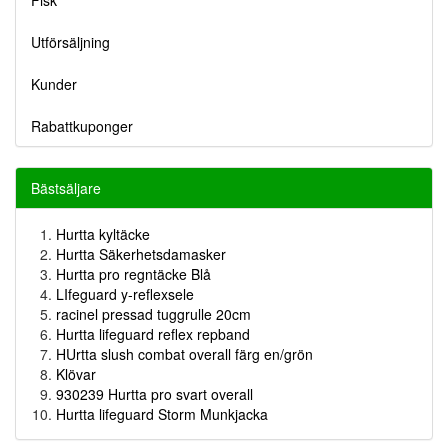
Fisk
Utförsäljning
Kunder
Rabattkuponger
Bästsäljare
Hurtta kyltäcke
Hurtta Säkerhetsdamasker
Hurtta pro regntäcke Blå
LIfeguard y-reflexsele
racinel pressad tuggrulle 20cm
Hurtta lifeguard reflex repband
HUrtta slush combat overall färg en/grön
Klövar
930239 Hurtta pro svart overall
Hurtta lifeguard Storm Munkjacka