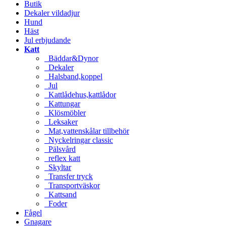
Butik
Dekaler vildadjur
Hund
Häst
Jul erbjudande
Katt
Bäddar&Dynor
Dekaler
Halsband,koppel
Jul
Kattlådehus,kattlådor
Kattungar
Klösmöbler
Leksaker
Mat,vattenskålar tillbehör
Nyckelringar classic
Pälsvård
reflex katt
Skyltar
Transfer tryck
Transportväskor
Kattsand
Foder
Fågel
Gnagare