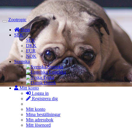
Zootropic
Toggle
Navigation
Hem
SEK
SEK
DKK
EUR
NOK
Svenska
Svenska
Engelska
Tyska
Dansk
Mitt konto
Logga in
Registrera dig
Mitt konto
Mina beställningar
Min adressbok
Mitt lösenord