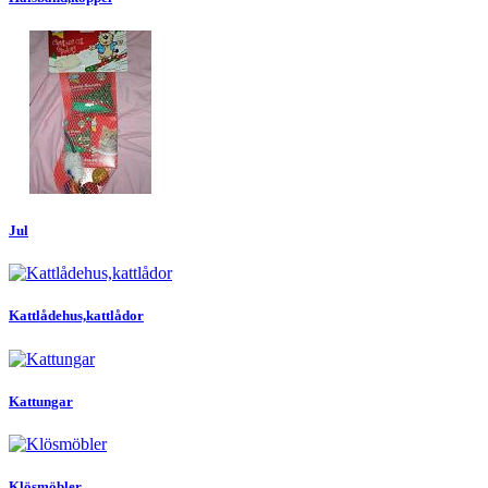
Jul
Kattlådehus,kattlådor
Kattungar
Klösmöbler