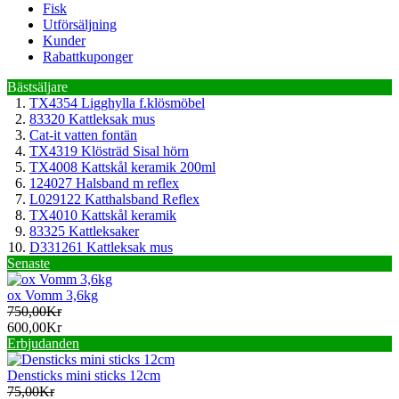
Fisk
Utförsäljning
Kunder
Rabattkuponger
Bästsäljare
TX4354 Ligghylla f.klösmöbel
83320 Kattleksak mus
Cat-it vatten fontän
TX4319 Klösträd Sisal hörn
TX4008 Kattskål keramik 200ml
124027 Halsband m reflex
L029122 Katthalsband Reflex
TX4010 Kattskål keramik
83325 Kattleksaker
D331261 Kattleksak mus
Senaste
ox Vomm 3,6kg
750,00Kr
600,00Kr
Erbjudanden
Densticks mini sticks 12cm
75,00Kr