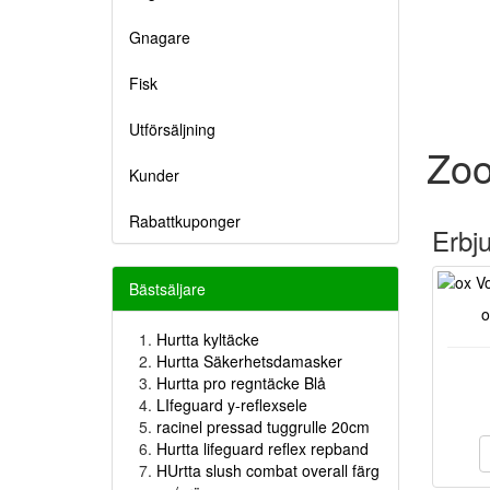
Gnagare
Fisk
Utförsäljning
Zoo
Kunder
Rabattkuponger
Erbj
Bästsäljare
o
Hurtta kyltäcke
Hurtta Säkerhetsdamasker
Hurtta pro regntäcke Blå
LIfeguard y-reflexsele
racinel pressad tuggrulle 20cm
Hurtta lifeguard reflex repband
HUrtta slush combat overall färg