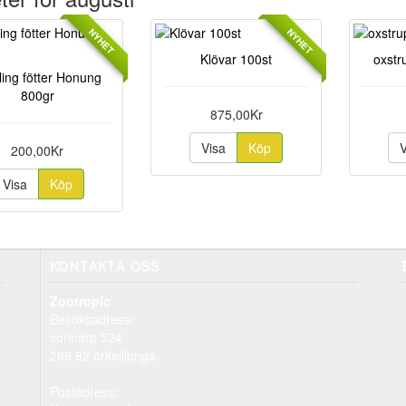
NYHET
NYHET
Klövar 100st
oxstr
ling fötter Honung
800gr
875,00Kr
Visa
Köp
200,00Kr
Visa
Köp
KONTAKTA OSS
Zootropic
Besöksadress:
sonnarp 524
286 92 örkelljunga
Postadress: