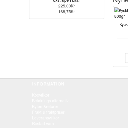
oxstrupe i bitar
225,00Kr
168,75Kr
Kyck
INFORMATION
Köpvillkor
Betalnings alternativ
Byten &returer
Frakt & fraktpriser
Leveransvillkor
Restad vara