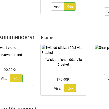
Visa
Köp
ekommenderar
Se fler
ovawart blond
Twisted sticks 100st vita
3 paket
20,00Kr
Visa
Köp
175,00Kr
Visa
Köp
er för augusti