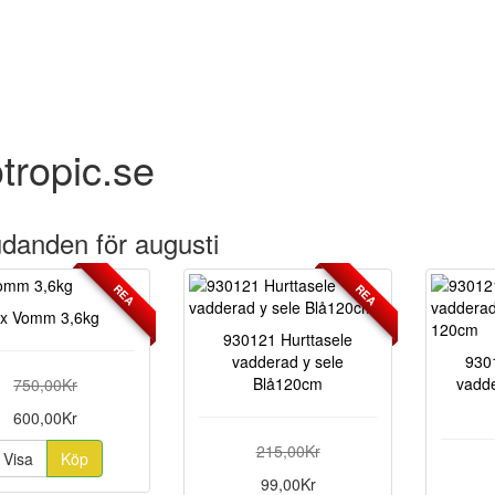
tropic.se
udanden för augusti
REA
REA
x Vomm 3,6kg
930121 Hurttasele
vadderad y sele
930
Blå120cm
vadde
750,00Kr
600,00Kr
215,00Kr
Visa
Köp
99,00Kr