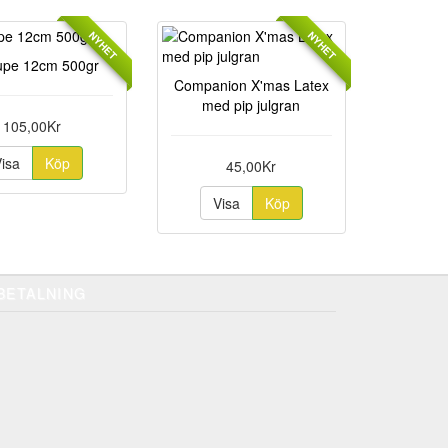
NYHET
NYHET
upe 12cm 500gr
Companion X'mas Latex
med pip julgran
105,00Kr
Visa
Köp
45,00Kr
Visa
Köp
BETALNING