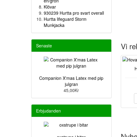
en/grön
Klövar
930239 Hurtta pro svart overall
Hurtta lifeguard Storm
Munkjacka
Vi r
Senaste
H
Companion X'mas Latex med pip
julgran
45,00Kr
Erbjudanden
Nyhet