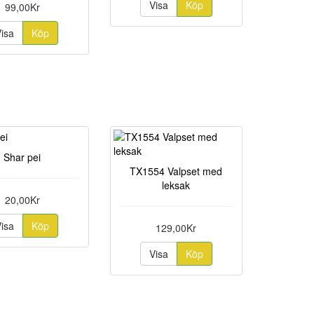
Visa
Köp
99,00Kr
Visa
Köp
Shar pei
TX1554 Valpset med
leksak
20,00Kr
Visa
Köp
129,00Kr
Visa
Köp