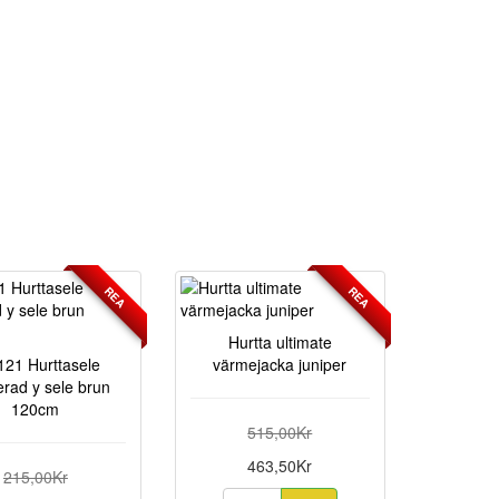
REA
REA
Hurtta ultimate
121 Hurttasele
värmejacka juniper
rad y sele brun
120cm
515,00Kr
463,50Kr
215,00Kr