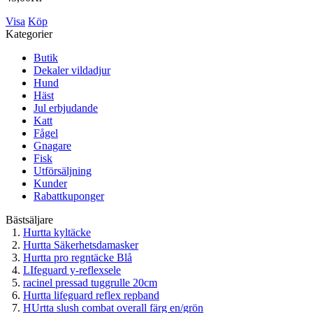
Visa
Köp
Kategorier
Butik
Dekaler vildadjur
Hund
Häst
Jul erbjudande
Katt
Fågel
Gnagare
Fisk
Utförsäljning
Kunder
Rabattkuponger
Bästsäljare
Hurtta kyltäcke
Hurtta Säkerhetsdamasker
Hurtta pro regntäcke Blå
LIfeguard y-reflexsele
racinel pressad tuggrulle 20cm
Hurtta lifeguard reflex repband
HUrtta slush combat overall färg en/grön