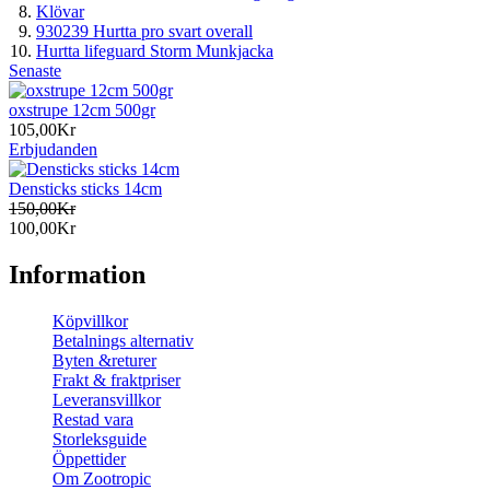
Klövar
930239 Hurtta pro svart overall
Hurtta lifeguard Storm Munkjacka
Senaste
oxstrupe 12cm 500gr
105,00Kr
Erbjudanden
Densticks sticks 14cm
150,00Kr
100,00Kr
Information
Köpvillkor
Betalnings alternativ
Byten &returer
Frakt & fraktpriser
Leveransvillkor
Restad vara
Storleksguide
Öppettider
Om Zootropic