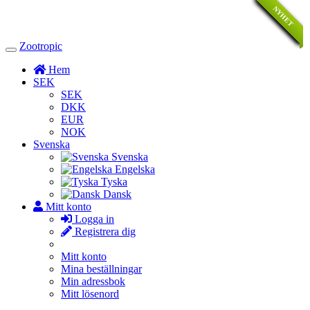
NYHET
NYHET
NYHET
NYHET
REA
REA
REA
REA
Zootropic
Toggle
Navigation
Hem
SEK
SEK
DKK
EUR
NOK
Svenska
Svenska
Engelska
Tyska
Dansk
Mitt konto
Logga in
Registrera dig
Mitt konto
Mina beställningar
Min adressbok
Mitt lösenord