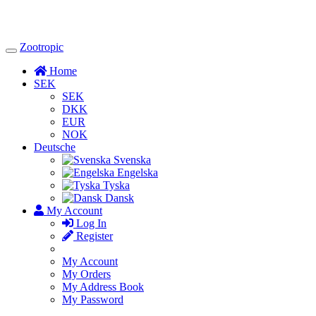
Zootropic
Toggle
Navigation
Home
SEK
SEK
DKK
EUR
NOK
Deutsche
Svenska
Engelska
Tyska
Dansk
My Account
Log In
Register
My Account
My Orders
My Address Book
My Password