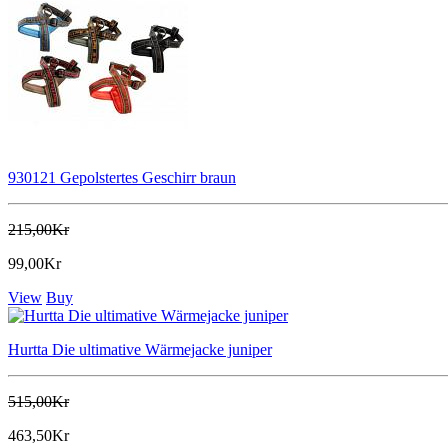
930121 Gepolstertes Geschirr braun
215,00Kr
99,00Kr
View
Buy
Hurtta Die ultimative Wärmejacke juniper
515,00Kr
463,50Kr