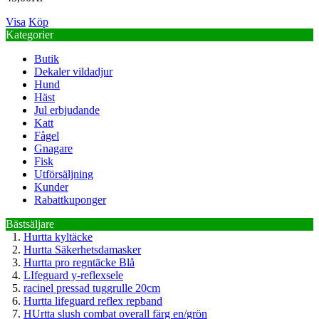
Visa
Köp
Kategorier
Butik
Dekaler vildadjur
Hund
Häst
Jul erbjudande
Katt
Fågel
Gnagare
Fisk
Utförsäljning
Kunder
Rabattkuponger
Bästsäljare
Hurtta kyltäcke
Hurtta Säkerhetsdamasker
Hurtta pro regntäcke Blå
LIfeguard y-reflexsele
racinel pressad tuggrulle 20cm
Hurtta lifeguard reflex repband
HUrtta slush combat overall färg en/grön