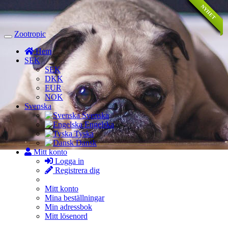
NYHET
NYHET
NYHET
NYHET
REA
REA
REA
REA
Zootropic
Toggle
Navigation
Hem
SEK
SEK
DKK
EUR
NOK
Svenska
Svenska
Engelska
Tyska
Dansk
Mitt konto
Logga in
Registrera dig
Mitt konto
Mina beställningar
Min adressbok
Mitt lösenord