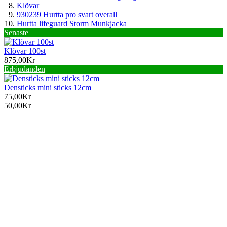
Klövar
930239 Hurtta pro svart overall
Hurtta lifeguard Storm Munkjacka
Senaste
Klövar 100st
875,00Kr
Erbjudanden
Densticks mini sticks 12cm
75,00Kr
50,00Kr
Information
Köpvillkor
Betalnings alternativ
Byten &returer
Frakt & fraktpriser
Leveransvillkor
Restad vara
Storleksguide
Öppettider
Om Zootropic