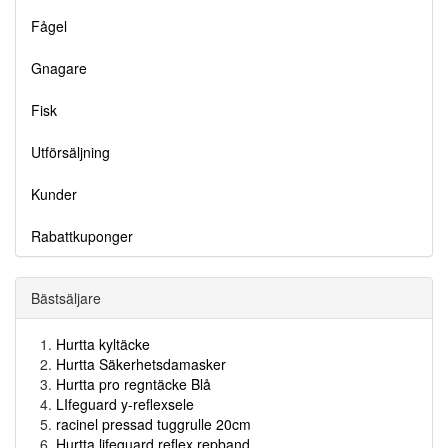
Fågel
Gnagare
Fisk
Utförsäljning
Kunder
Rabattkuponger
Bästsäljare
Hurtta kyltäcke
Hurtta Säkerhetsdamasker
Hurtta pro regntäcke Blå
LIfeguard y-reflexsele
racinel pressad tuggrulle 20cm
Hurtta lifeguard reflex repband