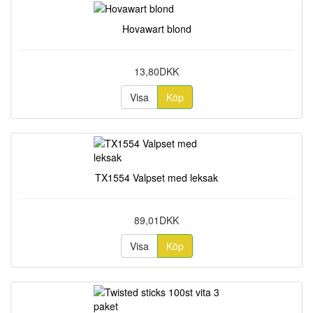
Hovawart blond
13,80DKK
Visa
Köp
TX1554 Valpset med leksak
89,01DKK
Visa
Köp