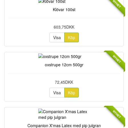
NYHET
Klövar 100st
603,75DKK
Visa
Köp
NYHET
oxstrupe 12cm 500gr
72,45DKK
Visa
Köp
NYHET
Companion X'mas Latex med pip julgran