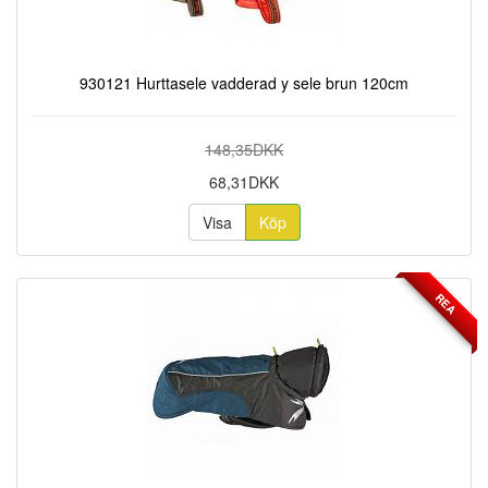
930121 Hurttasele vadderad y sele brun 120cm
148,35DKK
68,31DKK
Visa
Köp
REA