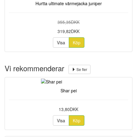
Hurtta ultimate värmejacka juniper
355,35DKK
319,82DKK
Visa
Köp
Vi rekommenderar
Se fler
Shar pei
13,80DKK
Visa
Köp