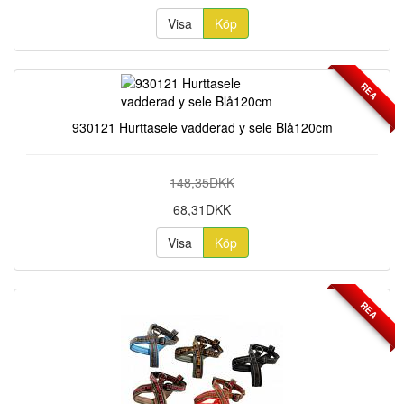
Visa
Köp
REA
930121 Hurttasele vadderad y sele Blå120cm
148,35DKK
68,31DKK
Visa
Köp
REA