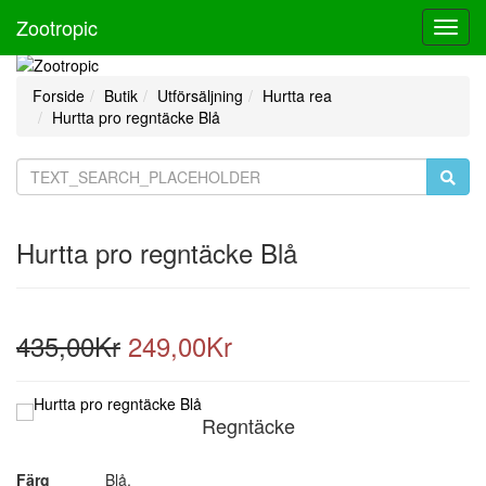
Zootropic
Toggl
Navig
Forside
Butik
Utförsäljning
Hurtta rea
Hurtta pro regntäcke Blå
Hurtta pro regntäcke Blå
435,00Kr
249,00Kr
Regntäcke
Färg
Blå,