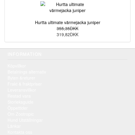
Hurtta ultimate värmejacka juniper
355,35DKK
319,82DKK
INFORMATION
Köpvillkor
Betalnings alternativ
Byten &returer
Frakt & fraktpriser
Leveransvillkor
Restad vara
Storleksguide
Öppettider
Om Zootropic
Hund Utställningar
Länkar
Kontakta oss