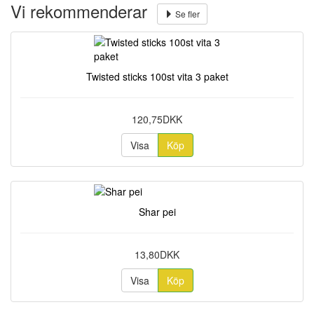
Vi rekommenderar
Se fler
Twisted sticks 100st vita 3 paket
120,75DKK
Visa
Köp
Shar pei
13,80DKK
Visa
Köp