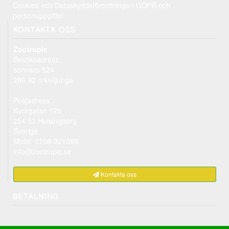
Cookies och Dataskyddsförordningen GDPR och
personuppgifter
KONTAKTA OSS
Zootropic
Besöksadress:
sonnarp 524
286 92 örkelljunga
Postadress:
Kurirgatan 12b
254 53 Helsingborg
Sverige
Mobil: 0708-321060
info@zootropic.se
Kontakta oss
BETALNING