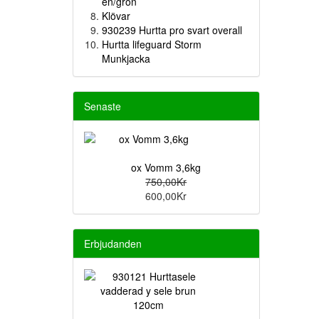
en/grön
Klövar
930239 Hurtta pro svart overall
Hurtta lifeguard Storm
Munkjacka
Senaste
ox Vomm 3,6kg
750,00Kr
600,00Kr
Erbjudanden