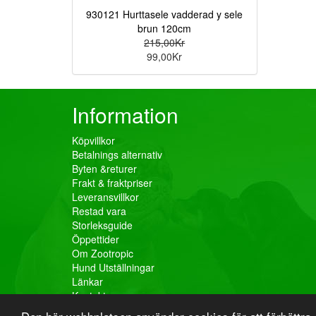
930121 Hurttasele vadderad y sele
brun 120cm
215,00Kr
99,00Kr
Information
Köpvillkor
Betalnings alternativ
Byten &returer
Frakt & fraktpriser
Leveransvillkor
Restad vara
Storleksguide
Öppettider
Om Zootropic
Hund Utställningar
Länkar
Kontakta oss
Cookies och Dataskyddsförordningen GDPR och