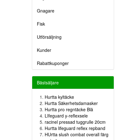
Gnagare
Fisk
Utförsäljning
Kunder
Rabattkuponger
Bästsäljare
Hurtta kyltäcke
Hurtta Säkerhetsdamasker
Hurtta pro regntäcke Blå
LIfeguard y-reflexsele
racinel pressad tuggrulle 20cm
Hurtta lifeguard reflex repband
HUrtta slush combat overall färg