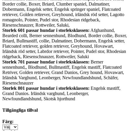
Border collie, Boxer, Briard, Clumber spaniel, Dalmatiner,
Dobermann, Engelsk setter, Engelsk springer spaniel, Flatcoated
retriever, Golden retirever, Greyhound, irländsk röd setter, Lagotto
romagnolo, Pointer, Pudel stor, Rhodesian ridgeback,
Riesenschnauzer, Rottweiler, Saluki,
Storlek 601 passar hundar i storleksklassen:
Afghanhund,
Bearded colli, Berner sennenhund, Blodhund, Border collie, Boxer,
Briard, Bullmastiff, collie, Dalmatiner, Dobermann, Engelsk setter,
Flatcoated retriever, golden retriever, Greyhound, Hovawart,
Irländsk röd setter, Labrdor retriever, Pointer, Pudel stor, Rhodesian
ridgeback, Riesenschnauzer, Rottweiler, Saluki
Storlek 701 passar hundar i storleksklassen:
Berner
sennenhund,, Blodhund, Bullmastiff, Engelsk mastiff, Flatcoated
Retriver, Golden retriever, Grand Danios, Grey hound, Hovawart,
Irländsk Varghund, Leonberger, Newfoundlandshund, Schäfer,
Riesenschnauzer
Storlek 801 passar hundar i storleksklassen:
Engelsk mastiff,
Grand Danios. Irländsk varghund, Leonberger,
Newfoundlandshund, Skotsk hjorthund
Tillgängliga tillval
Färg: