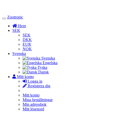
Zootropic
Toggle
Navigation
Hem
SEK
SEK
DKK
EUR
NOK
Svenska
Svenska
Engelska
Tyska
Dansk
Mitt konto
Logga in
Registrera dig
Mitt konto
Mina beställningar
Min adressbok
Mitt lösenord