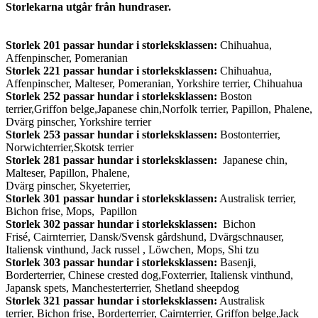
Storlekarna utgår från hundraser.
Storlek 201
passar hundar i storleksklassen:
Chihuahua,
Affenpinscher, Pomeranian
Storlek 221
passar hundar i storleksklassen:
Chihuahua,
Affenpinscher, Malteser, Pomeranian, Yorkshire terrier, Chihuahua
Storlek 252
passar hundar i storleksklassen:
Boston
terrier,Griffon belge,Japanese chin,Norfolk terrier, Papillon, Phalene,
Dvärg pinscher, Yorkshire terrier
Storlek 253
passar hundar i storleksklassen:
Bostonterrier,
Norwichterrier,Skotsk terrier
Storlek 281
passar hundar i storleksklassen:
Japanese chin,
Malteser, Papillon, Phalene,
Dvärg pinscher, Skyeterrier,
Storlek 301
passar hundar i storleksklassen:
Australisk terrier,
Bichon frise, Mops, Papillon
Storlek 302
passar hundar i storleksklassen:
Bichon
Frisé, Cairnterrier, Dansk/Svensk gårdshund, Dvärgschnauser,
Italiensk vinthund, Jack russel , Löwchen, Mops, Shi tzu
Storlek 303
passar hundar i storleksklassen:
Basenji,
Borderterrier, Chinese crested dog,Foxterrier, Italiensk vinthund,
Japansk spets, Manchesterterrier, Shetland sheepdog
Storlek 321
passar hundar i storleksklassen:
Australisk
terrier, Bichon frise, Borderterrier, Cairnterrier, Griffon belge,Jack