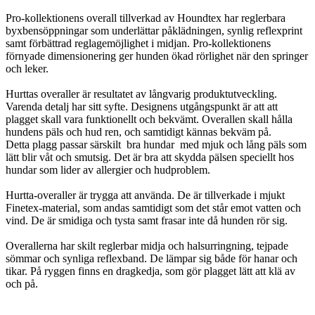
Pro-kollektionens overall tillverkad av Houndtex har reglerbara
byxbensöppningar som underlättar påklädningen, synlig reflexprint
samt förbättrad reglagemöjlighet i midjan. Pro-kollektionens
förnyade dimensionering ger hunden ökad rörlighet när den springer
och leker.
Hurttas overaller är resultatet av långvarig produktutveckling.
Varenda detalj har sitt syfte. Designens utgångspunkt är att att
plagget skall vara funktionellt och bekvämt. Overallen skall hålla
hundens päls och hud ren, och samtidigt kännas bekväm på.
Detta plagg passar särskilt bra hundar med mjuk och lång päls som
lätt blir våt och smutsig. Det är bra att skydda pälsen speciellt hos
hundar som lider av allergier och hudproblem.
Hurtta-overaller är trygga att använda. De är tillverkade i mjukt
Finetex-material, som andas samtidigt som det står emot vatten och
vind. De är smidiga och tysta samt frasar inte då hunden rör sig.
Overallerna har skilt reglerbar midja och halsurringning, tejpade
sömmar och synliga reflexband. De lämpar sig både för hanar och
tikar. På ryggen finns en dragkedja, som gör plagget lätt att klä av
och på.