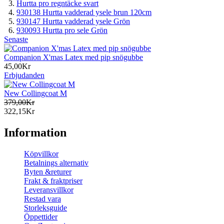
Hurtta pro regntäcke svart
930138 Hurtta vadderad ysele brun 120cm
930147 Hurtta vadderad ysele Grön
930093 Hurtta pro sele Grön
Senaste
Companion X'mas Latex med pip snögubbe
45,00Kr
Erbjudanden
New Collingcoat M
379,00Kr
322,15Kr
Information
Köpvillkor
Betalnings alternativ
Byten &returer
Frakt & fraktpriser
Leveransvillkor
Restad vara
Storleksguide
Öppettider