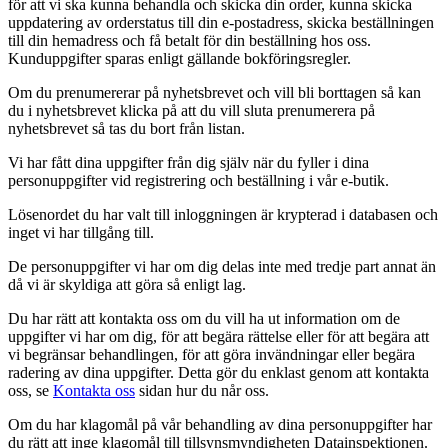
för att vi ska kunna behandla och skicka din order, kunna skicka
uppdatering av orderstatus till din e-postadress, skicka beställningen
till din hemadress och få betalt för din beställning hos oss.
Kunduppgifter sparas enligt gällande bokföringsregler.
Om du prenumererar på nyhetsbrevet och vill bli borttagen så kan
du i nyhetsbrevet klicka på att du vill sluta prenumerera på
nyhetsbrevet så tas du bort från listan.
Vi har fått dina uppgifter från dig själv när du fyller i dina
personuppgifter vid registrering och beställning i vår e-butik.
Lösenordet du har valt till inloggningen är krypterad i databasen och
inget vi har tillgång till.
De personuppgifter vi har om dig delas inte med tredje part annat än
då vi är skyldiga att göra så enligt lag.
Du har rätt att kontakta oss om du vill ha ut information om de
uppgifter vi har om dig, för att begära rättelse eller för att begära att
vi begränsar behandlingen, för att göra invändningar eller begära
radering av dina uppgifter. Detta gör du enklast genom att kontakta
oss, se
Kontakta oss
sidan hur du når oss.
Om du har klagomål på vår behandling av dina personuppgifter har
du rätt att inge klagomål till tillsynsmyndigheten Datainspektionen.