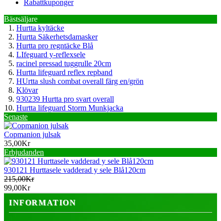
Rabattkuponger
Bästsäljare
Hurtta kyltäcke
Hurtta Säkerhetsdamasker
Hurtta pro regntäcke Blå
LIfeguard y-reflexsele
racinel pressad tuggrulle 20cm
Hurtta lifeguard reflex repband
HUrtta slush combat overall färg en/grön
Klövar
930239 Hurtta pro svart overall
Hurtta lifeguard Storm Munkjacka
Senaste
Copmanion julsak
35,00Kr
Erbjudanden
930121 Hurttasele vadderad y sele Blå120cm
215,00Kr
99,00Kr
INFORMATION