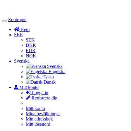
Zootropic
Toggle
Navigation
Hem
SEK
SEK
DKK
EUR
NOK
Svenska
Svenska
Engelska
Tyska
Dansk
Mitt konto
Logga in
Registrera dig
Mitt konto
Mina beställningar
Min adressbok
Mitt lösenord