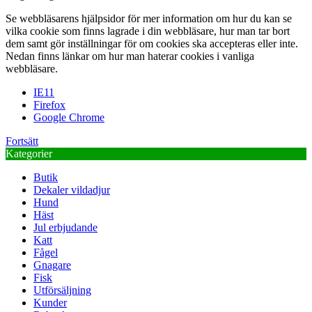
Se webbläsarens hjälpsidor för mer information om hur du kan se
vilka cookie som finns lagrade i din webbläsare, hur man tar bort
dem samt gör inställningar för om cookies ska accepteras eller inte.
Nedan finns länkar om hur man haterar cookies i vanliga
webbläsare.
IE11
Firefox
Google Chrome
Fortsätt
Kategorier
Butik
Dekaler vildadjur
Hund
Häst
Jul erbjudande
Katt
Fågel
Gnagare
Fisk
Utförsäljning
Kunder