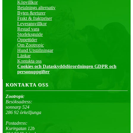
Köpvillkor
Betalnings alternativ
Byten &returer
Frakt & fraktpriser
Leveransvillkor
Restad vara
Storleksguide
Öppettider
Om Zootropic
Hund Utställningar
Länkar
Kontakta oss
Cookies och Dataskyddsförordningen GDPR och
personuppgifter
KONTAKTA OSS
Zootropic
Besöksadress:
sonnarp 524
286 92 örkelljunga
Postadress:
Kurirgatan 12b