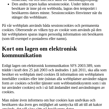
Den andra typen kallas sessioncookie. Under tiden en
besökare är inne på en webbsida, lagras den temporärt i
besökarens dators minne. Sessioncookies försvinner när du
stänger din webbläsare.
På vår webbplats används båda sessioncookies och permanenta
cookies. Oberoende av vilken typ av cookie som används på den
här webbplatsen sparas ingen personlig information om besökaren
(som till exempel e-postadress eller namn).
Kort om lagen om elektronisk
kommunikation
Enligt lagen om elektronisk kommunikation SFS 2003:389, som
trädde i kraft den 25 juli 2003 och ändrades 1 juli 2011, ska alla som
besöker en webbplats med cookies få information om webbplatsen
innehåller cookies eller inte (nästan alla webbplatser använder någon
form av cookies och/eller tjänster som webbstatistiksystem som i sin
tur använder cookies) och i så fall ändamålet med användningen av
cookies.
Man måste även informera om hur cookies kan undvikas och
besökaren ska även ges möjlighet att samtycka till att till att kakor
används, det vill säga sätts på besökarens dator.