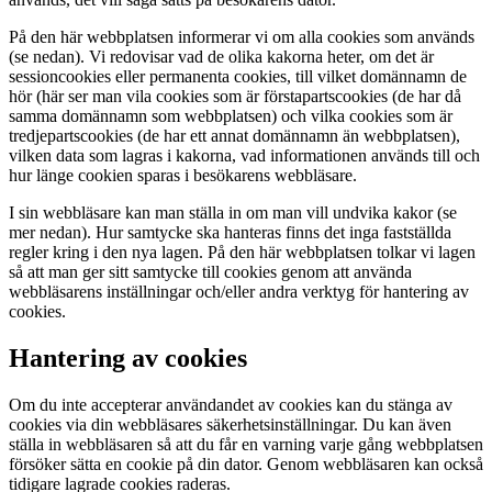
På den här webbplatsen informerar vi om alla cookies som används
(se nedan). Vi redovisar vad de olika kakorna heter, om det är
sessioncookies eller permanenta cookies, till vilket domännamn de
hör (här ser man vila cookies som är förstapartscookies (de har då
samma domännamn som webbplatsen) och vilka cookies som är
tredjepartscookies (de har ett annat domännamn än webbplatsen),
vilken data som lagras i kakorna, vad informationen används till och
hur länge cookien sparas i besökarens webbläsare.
I sin webbläsare kan man ställa in om man vill undvika kakor (se
mer nedan). Hur samtycke ska hanteras finns det inga fastställda
regler kring i den nya lagen. På den här webbplatsen tolkar vi lagen
så att man ger sitt samtycke till cookies genom att använda
webbläsarens inställningar och/eller andra verktyg för hantering av
cookies.
Hantering av cookies
Om du inte accepterar användandet av cookies kan du stänga av
cookies via din webbläsares säkerhetsinställningar. Du kan även
ställa in webbläsaren så att du får en varning varje gång webbplatsen
försöker sätta en cookie på din dator. Genom webbläsaren kan också
tidigare lagrade cookies raderas.