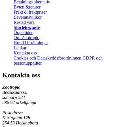
Betalnings alternativ
Byten &returer
Frakt & fraktpriser
Leveransvillkor
Restad vara
Storleksguide
Öppettider
Om Zootropic
Hund Utställningar
Länkar
Kontakta oss
Cookies och Dataskyddsförordningen GDPR och
personuppgifter
Kontakta oss
Zootropic
Besöksadress:
sonnarp 524
286 92 örkelljunga
Postadress:
Kurirgatan 12b
254 53 Helsingborg