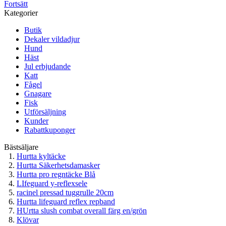
Fortsätt
Kategorier
Butik
Dekaler vildadjur
Hund
Häst
Jul erbjudande
Katt
Fågel
Gnagare
Fisk
Utförsäljning
Kunder
Rabattkuponger
Bästsäljare
Hurtta kyltäcke
Hurtta Säkerhetsdamasker
Hurtta pro regntäcke Blå
LIfeguard y-reflexsele
racinel pressad tuggrulle 20cm
Hurtta lifeguard reflex repband
HUrtta slush combat overall färg en/grön
Klövar