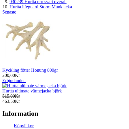
930239 Hurtta pro svart overall
Hurtta lifeguard Storm Munkjacka
Senaste
Kyckling fötter Honung 800gr
200,00Kr
Erbjudanden
Hurtta ultimate värmejacka björk
515,00Kr
463,50Kr
Information
Köpvillkor