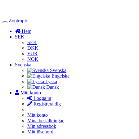
Zootropic
Toggle
Navigation
Hem
SEK
SEK
DKK
EUR
NOK
Svenska
Svenska
Engelska
Tyska
Dansk
Mitt konto
Logga in
Registrera dig
Mitt konto
Mina beställningar
Min adressbok
Mitt lösenord